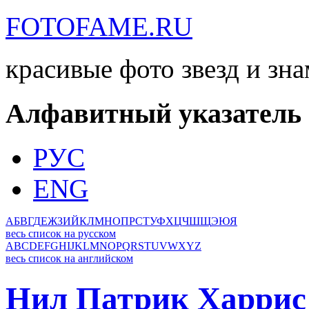
FOTOFAME.RU
красивые фото звезд и зн
Алфавитный указатель
РУС
ENG
А
Б
В
Г
Д
Е
Ж
З
И
Й
К
Л
М
Н
О
П
Р
С
Т
У
Ф
Х
Ц
Ч
Ш
Щ
Э
Ю
Я
весь список на русском
A
B
C
D
E
F
G
H
I
J
K
L
M
N
O
P
Q
R
S
T
U
V
W
X
Y
Z
весь список на английском
Нил Патрик Харрис