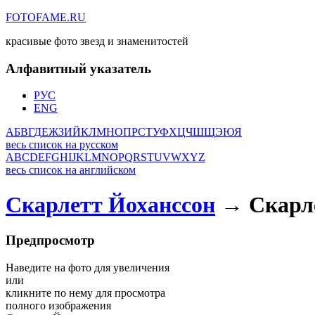
FOTOFAME.RU
красивые фото звезд и знаменитостей
Алфавитный указатель
РУС
ENG
А
Б
В
Г
Д
Е
Ж
З
И
Й
К
Л
М
Н
О
П
Р
С
Т
У
Ф
Х
Ц
Ч
Ш
Щ
Э
Ю
Я
весь список на русском
A
B
C
D
E
F
G
H
I
J
K
L
M
N
O
P
Q
R
S
T
U
V
W
X
Y
Z
весь список на английском
Скарлетт Йоханссон
→ Скарле
Предпросмотр
Наведите на фото для увеличения
или
кликните по нему для просмотра
полного изображения