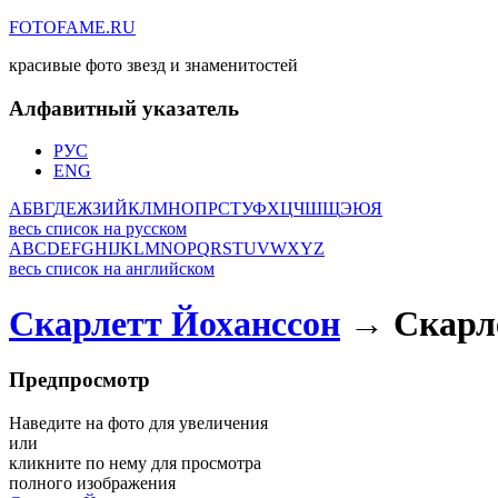
FOTOFAME.RU
красивые фото звезд и знаменитостей
Алфавитный указатель
РУС
ENG
А
Б
В
Г
Д
Е
Ж
З
И
Й
К
Л
М
Н
О
П
Р
С
Т
У
Ф
Х
Ц
Ч
Ш
Щ
Э
Ю
Я
весь список на русском
A
B
C
D
E
F
G
H
I
J
K
L
M
N
O
P
Q
R
S
T
U
V
W
X
Y
Z
весь список на английском
Скарлетт Йоханссон
→ Скарле
Предпросмотр
Наведите на фото для увеличения
или
кликните по нему для просмотра
полного изображения