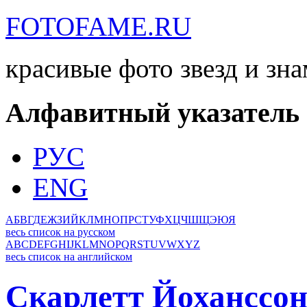
FOTOFAME.RU
красивые фото звезд и зн
Алфавитный указатель
РУС
ENG
А
Б
В
Г
Д
Е
Ж
З
И
Й
К
Л
М
Н
О
П
Р
С
Т
У
Ф
Х
Ц
Ч
Ш
Щ
Э
Ю
Я
весь список на русском
A
B
C
D
E
F
G
H
I
J
K
L
M
N
O
P
Q
R
S
T
U
V
W
X
Y
Z
весь список на английском
Скарлетт Йоханссо