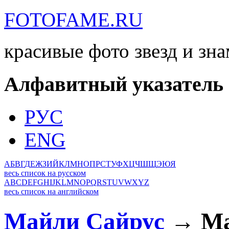
FOTOFAME.RU
красивые фото звезд и зн
Алфавитный указатель
РУС
ENG
А
Б
В
Г
Д
Е
Ж
З
И
Й
К
Л
М
Н
О
П
Р
С
Т
У
Ф
Х
Ц
Ч
Ш
Щ
Э
Ю
Я
весь список на русском
A
B
C
D
E
F
G
H
I
J
K
L
M
N
O
P
Q
R
S
T
U
V
W
X
Y
Z
весь список на английском
Майли Сайрус
→ Ма