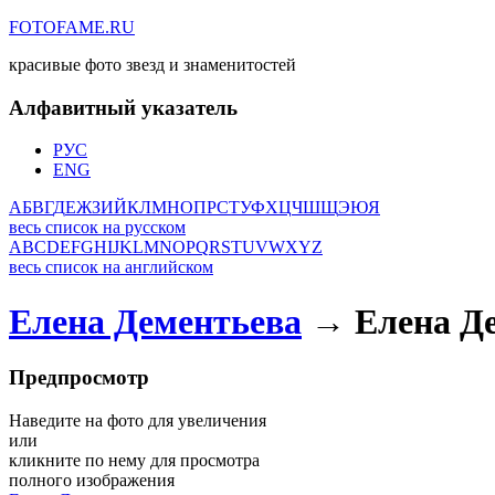
FOTOFAME.RU
красивые фото звезд и знаменитостей
Алфавитный указатель
РУС
ENG
А
Б
В
Г
Д
Е
Ж
З
И
Й
К
Л
М
Н
О
П
Р
С
Т
У
Ф
Х
Ц
Ч
Ш
Щ
Э
Ю
Я
весь список на русском
A
B
C
D
E
F
G
H
I
J
K
L
M
N
O
P
Q
R
S
T
U
V
W
X
Y
Z
весь список на английском
Елена Дементьева
→ Елена Де
Предпросмотр
Наведите на фото для увеличения
или
кликните по нему для просмотра
полного изображения