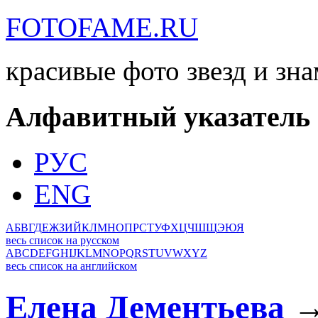
FOTOFAME.RU
красивые фото звезд и зн
Алфавитный указатель
РУС
ENG
А
Б
В
Г
Д
Е
Ж
З
И
Й
К
Л
М
Н
О
П
Р
С
Т
У
Ф
Х
Ц
Ч
Ш
Щ
Э
Ю
Я
весь список на русском
A
B
C
D
E
F
G
H
I
J
K
L
M
N
O
P
Q
R
S
T
U
V
W
X
Y
Z
весь список на английском
Елена Дементьева
→