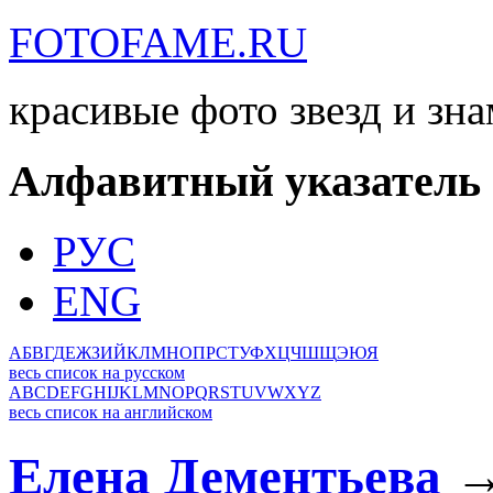
FOTOFAME.RU
красивые фото звезд и зн
Алфавитный указатель
РУС
ENG
А
Б
В
Г
Д
Е
Ж
З
И
Й
К
Л
М
Н
О
П
Р
С
Т
У
Ф
Х
Ц
Ч
Ш
Щ
Э
Ю
Я
весь список на русском
A
B
C
D
E
F
G
H
I
J
K
L
M
N
O
P
Q
R
S
T
U
V
W
X
Y
Z
весь список на английском
Елена Дементьева
→