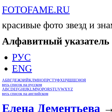
FOTOFAME.RU
красивые фото звезд и зн
Алфавитный указатель
РУС
ENG
А
Б
В
Г
Д
Е
Ж
З
И
Й
К
Л
М
Н
О
П
Р
С
Т
У
Ф
Х
Ц
Ч
Ш
Щ
Э
Ю
Я
весь список на русском
A
B
C
D
E
F
G
H
I
J
K
L
M
N
O
P
Q
R
S
T
U
V
W
X
Y
Z
весь список на английском
Елена Дементьева
→