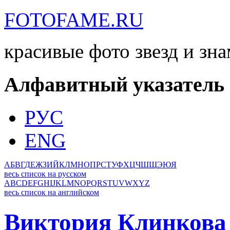
FOTOFAME.RU
красивые фото звезд и зн
Алфавитный указатель
РУС
ENG
А
Б
В
Г
Д
Е
Ж
З
И
Й
К
Л
М
Н
О
П
Р
С
Т
У
Ф
Х
Ц
Ч
Ш
Щ
Э
Ю
Я
весь список на русском
A
B
C
D
E
F
G
H
I
J
K
L
M
N
O
P
Q
R
S
T
U
V
W
X
Y
Z
весь список на английском
Виктория Клинкова