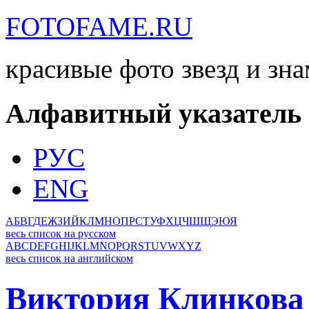
FOTOFAME.RU
красивые фото звезд и зн
Алфавитный указатель
РУС
ENG
А
Б
В
Г
Д
Е
Ж
З
И
Й
К
Л
М
Н
О
П
Р
С
Т
У
Ф
Х
Ц
Ч
Ш
Щ
Э
Ю
Я
весь список на русском
A
B
C
D
E
F
G
H
I
J
K
L
M
N
O
P
Q
R
S
T
U
V
W
X
Y
Z
весь список на английском
Виктория Клинкова