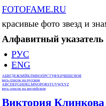
FOTOFAME.RU
красивые фото звезд и зн
Алфавитный указатель
РУС
ENG
А
Б
В
Г
Д
Е
Ж
З
И
Й
К
Л
М
Н
О
П
Р
С
Т
У
Ф
Х
Ц
Ч
Ш
Щ
Э
Ю
Я
весь список на русском
A
B
C
D
E
F
G
H
I
J
K
L
M
N
O
P
Q
R
S
T
U
V
W
X
Y
Z
весь список на английском
Виктория Клинкова