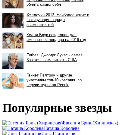
Популярные звезды
Евгения Брик (Хиривская)
Наташа Королёва
Илья Глинников