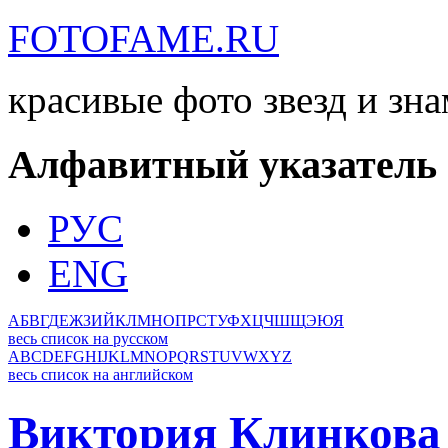
FOTOFAME.RU
красивые фото звезд и зн
Алфавитный указатель
РУС
ENG
А
Б
В
Г
Д
Е
Ж
З
И
Й
К
Л
М
Н
О
П
Р
С
Т
У
Ф
Х
Ц
Ч
Ш
Щ
Э
Ю
Я
весь список на русском
A
B
C
D
E
F
G
H
I
J
K
L
M
N
O
P
Q
R
S
T
U
V
W
X
Y
Z
весь список на английском
Виктория Клинкова