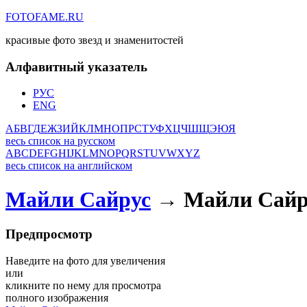
FOTOFAME.RU
красивые фото звезд и знаменитостей
Алфавитный указатель
РУС
ENG
А
Б
В
Г
Д
Е
Ж
З
И
Й
К
Л
М
Н
О
П
Р
С
Т
У
Ф
Х
Ц
Ч
Ш
Щ
Э
Ю
Я
весь список на русском
A
B
C
D
E
F
G
H
I
J
K
L
M
N
O
P
Q
R
S
T
U
V
W
X
Y
Z
весь список на английском
Майли Сайрус
→ Майли Сайр
Предпросмотр
Наведите на фото для увеличения
или
кликните по нему для просмотра
полного изображения