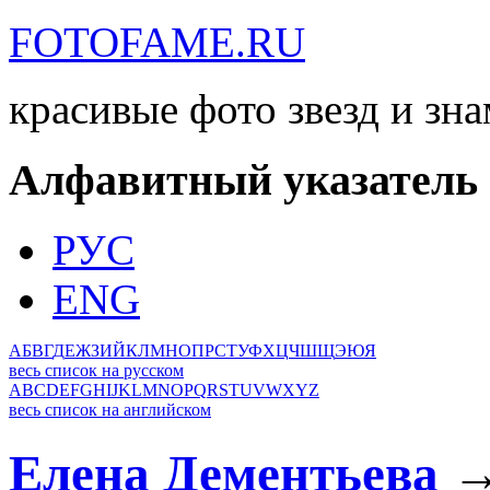
FOTOFAME.RU
красивые фото звезд и зн
Алфавитный указатель
РУС
ENG
А
Б
В
Г
Д
Е
Ж
З
И
Й
К
Л
М
Н
О
П
Р
С
Т
У
Ф
Х
Ц
Ч
Ш
Щ
Э
Ю
Я
весь список на русском
A
B
C
D
E
F
G
H
I
J
K
L
M
N
O
P
Q
R
S
T
U
V
W
X
Y
Z
весь список на английском
Елена Дементьева
→