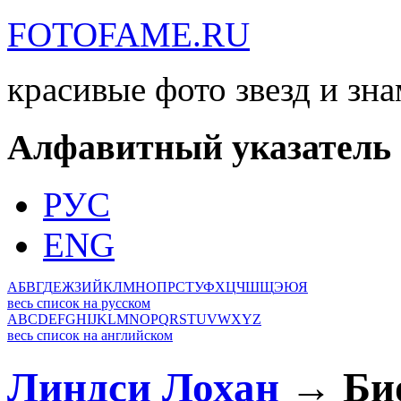
FOTOFAME.RU
красивые фото звезд и зн
Алфавитный указатель
РУС
ENG
А
Б
В
Г
Д
Е
Ж
З
И
Й
К
Л
М
Н
О
П
Р
С
Т
У
Ф
Х
Ц
Ч
Ш
Щ
Э
Ю
Я
весь список на русском
A
B
C
D
E
F
G
H
I
J
K
L
M
N
O
P
Q
R
S
T
U
V
W
X
Y
Z
весь список на английском
Линдси Лохан
→ Био