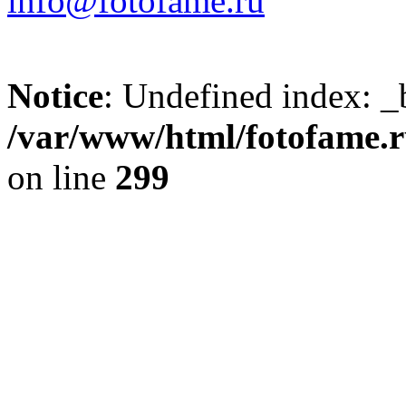
info@fotofame.ru
Notice
: Undefined index: _
/var/www/html/fotofame.ru
on line
299