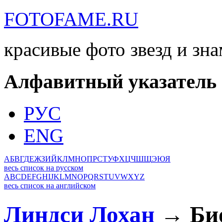
FOTOFAME.RU
красивые фото звезд и зн
Алфавитный указатель
РУС
ENG
А
Б
В
Г
Д
Е
Ж
З
И
Й
К
Л
М
Н
О
П
Р
С
Т
У
Ф
Х
Ц
Ч
Ш
Щ
Э
Ю
Я
весь список на русском
A
B
C
D
E
F
G
H
I
J
K
L
M
N
O
P
Q
R
S
T
U
V
W
X
Y
Z
весь список на английском
Линдси Лохан
→ Био