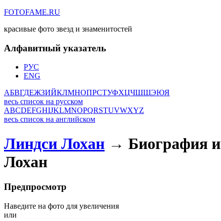
FOTOFAME.RU
красивые фото звезд и знаменитостей
Алфавитный указатель
РУС
ENG
А
Б
В
Г
Д
Е
Ж
З
И
Й
К
Л
М
Н
О
П
Р
С
Т
У
Ф
Х
Ц
Ч
Ш
Щ
Э
Ю
Я
весь список на русском
A
B
C
D
E
F
G
H
I
J
K
L
M
N
O
P
Q
R
S
T
U
V
W
X
Y
Z
весь список на английском
Линдси Лохан
→ Биография и 
Лохан
Предпросмотр
Наведите на фото для увеличения
или