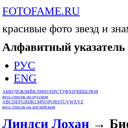
FOTOFAME.RU
красивые фото звезд и зн
Алфавитный указатель
РУС
ENG
А
Б
В
Г
Д
Е
Ж
З
И
Й
К
Л
М
Н
О
П
Р
С
Т
У
Ф
Х
Ц
Ч
Ш
Щ
Э
Ю
Я
весь список на русском
A
B
C
D
E
F
G
H
I
J
K
L
M
N
O
P
Q
R
S
T
U
V
W
X
Y
Z
весь список на английском
Линдси Лохан
→ Био