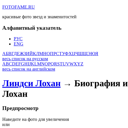
FOTOFAME.RU
красивые фото звезд и знаменитостей
Алфавитный указатель
РУС
ENG
А
Б
В
Г
Д
Е
Ж
З
И
Й
К
Л
М
Н
О
П
Р
С
Т
У
Ф
Х
Ц
Ч
Ш
Щ
Э
Ю
Я
весь список на русском
A
B
C
D
E
F
G
H
I
J
K
L
M
N
O
P
Q
R
S
T
U
V
W
X
Y
Z
весь список на английском
Линдси Лохан
→ Биография и 
Лохан
Предпросмотр
Наведите на фото для увеличения
или