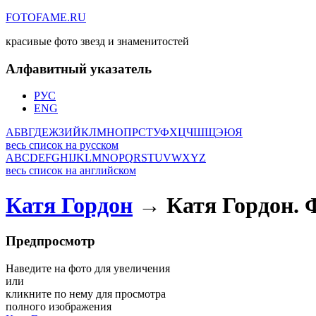
FOTOFAME.RU
красивые фото звезд и знаменитостей
Алфавитный указатель
РУС
ENG
А
Б
В
Г
Д
Е
Ж
З
И
Й
К
Л
М
Н
О
П
Р
С
Т
У
Ф
Х
Ц
Ч
Ш
Щ
Э
Ю
Я
весь список на русском
A
B
C
D
E
F
G
H
I
J
K
L
M
N
O
P
Q
R
S
T
U
V
W
X
Y
Z
весь список на английском
Катя Гордон
→ Катя Гордон. 
Предпросмотр
Наведите на фото для увеличения
или
кликните по нему для просмотра
полного изображения