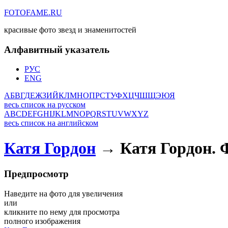
FOTOFAME.RU
красивые фото звезд и знаменитостей
Алфавитный указатель
РУС
ENG
А
Б
В
Г
Д
Е
Ж
З
И
Й
К
Л
М
Н
О
П
Р
С
Т
У
Ф
Х
Ц
Ч
Ш
Щ
Э
Ю
Я
весь список на русском
A
B
C
D
E
F
G
H
I
J
K
L
M
N
O
P
Q
R
S
T
U
V
W
X
Y
Z
весь список на английском
Катя Гордон
→ Катя Гордон. 
Предпросмотр
Наведите на фото для увеличения
или
кликните по нему для просмотра
полного изображения