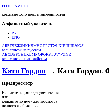
FOTOFAME.RU
красивые фото звезд и знаменитостей
Алфавитный указатель
РУС
ENG
А
Б
В
Г
Д
Е
Ж
З
И
Й
К
Л
М
Н
О
П
Р
С
Т
У
Ф
Х
Ц
Ч
Ш
Щ
Э
Ю
Я
весь список на русском
A
B
C
D
E
F
G
H
I
J
K
L
M
N
O
P
Q
R
S
T
U
V
W
X
Y
Z
весь список на английском
Катя Гордон
→ Катя Гордон. 
Предпросмотр
Наведите на фото для увеличения
или
кликните по нему для просмотра
полного изображения