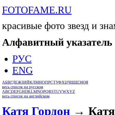
FOTOFAME.RU
красивые фото звезд и зн
Алфавитный указатель
РУС
ENG
А
Б
В
Г
Д
Е
Ж
З
И
Й
К
Л
М
Н
О
П
Р
С
Т
У
Ф
Х
Ц
Ч
Ш
Щ
Э
Ю
Я
весь список на русском
A
B
C
D
E
F
G
H
I
J
K
L
M
N
O
P
Q
R
S
T
U
V
W
X
Y
Z
весь список на английском
Катя Гордон
→ Катя 