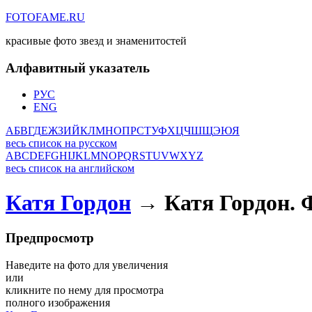
FOTOFAME.RU
красивые фото звезд и знаменитостей
Алфавитный указатель
РУС
ENG
А
Б
В
Г
Д
Е
Ж
З
И
Й
К
Л
М
Н
О
П
Р
С
Т
У
Ф
Х
Ц
Ч
Ш
Щ
Э
Ю
Я
весь список на русском
A
B
C
D
E
F
G
H
I
J
K
L
M
N
O
P
Q
R
S
T
U
V
W
X
Y
Z
весь список на английском
Катя Гордон
→ Катя Гордон. 
Предпросмотр
Наведите на фото для увеличения
или
кликните по нему для просмотра
полного изображения