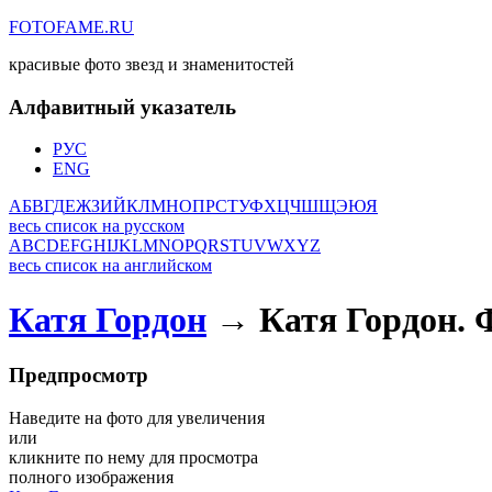
FOTOFAME.RU
красивые фото звезд и знаменитостей
Алфавитный указатель
РУС
ENG
А
Б
В
Г
Д
Е
Ж
З
И
Й
К
Л
М
Н
О
П
Р
С
Т
У
Ф
Х
Ц
Ч
Ш
Щ
Э
Ю
Я
весь список на русском
A
B
C
D
E
F
G
H
I
J
K
L
M
N
O
P
Q
R
S
T
U
V
W
X
Y
Z
весь список на английском
Катя Гордон
→ Катя Гордон. 
Предпросмотр
Наведите на фото для увеличения
или
кликните по нему для просмотра
полного изображения