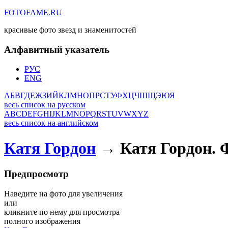
FOTOFAME.RU
красивые фото звезд и знаменитостей
Алфавитный указатель
РУС
ENG
А
Б
В
Г
Д
Е
Ж
З
И
Й
К
Л
М
Н
О
П
Р
С
Т
У
Ф
Х
Ц
Ч
Ш
Щ
Э
Ю
Я
весь список на русском
A
B
C
D
E
F
G
H
I
J
K
L
M
N
O
P
Q
R
S
T
U
V
W
X
Y
Z
весь список на английском
Катя Гордон
→ Катя Гордон. 
Предпросмотр
Наведите на фото для увеличения
или
кликните по нему для просмотра
полного изображения