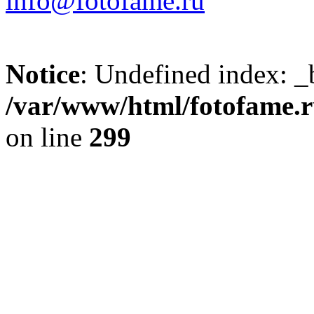
info@fotofame.ru
Notice
: Undefined index: _
/var/www/html/fotofame.ru
on line
299