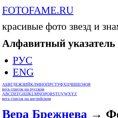
FOTOFAME.RU
красивые фото звезд и зн
Алфавитный указатель
РУС
ENG
А
Б
В
Г
Д
Е
Ж
З
И
Й
К
Л
М
Н
О
П
Р
С
Т
У
Ф
Х
Ц
Ч
Ш
Щ
Э
Ю
Я
весь список на русском
A
B
C
D
E
F
G
H
I
J
K
L
M
N
O
P
Q
R
S
T
U
V
W
X
Y
Z
весь список на английском
Вера Брежнева
→ Фо