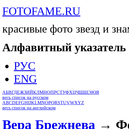
FOTOFAME.RU
красивые фото звезд и зн
Алфавитный указатель
РУС
ENG
А
Б
В
Г
Д
Е
Ж
З
И
Й
К
Л
М
Н
О
П
Р
С
Т
У
Ф
Х
Ц
Ч
Ш
Щ
Э
Ю
Я
весь список на русском
A
B
C
D
E
F
G
H
I
J
K
L
M
N
O
P
Q
R
S
T
U
V
W
X
Y
Z
весь список на английском
Вера Брежнева
→ Фо