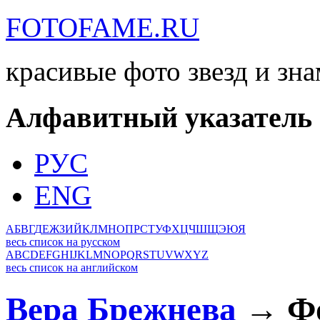
FOTOFAME.RU
красивые фото звезд и зн
Алфавитный указатель
РУС
ENG
А
Б
В
Г
Д
Е
Ж
З
И
Й
К
Л
М
Н
О
П
Р
С
Т
У
Ф
Х
Ц
Ч
Ш
Щ
Э
Ю
Я
весь список на русском
A
B
C
D
E
F
G
H
I
J
K
L
M
N
O
P
Q
R
S
T
U
V
W
X
Y
Z
весь список на английском
Вера Брежнева
→ Фо