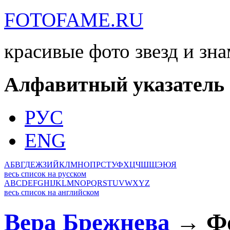
FOTOFAME.RU
красивые фото звезд и зн
Алфавитный указатель
РУС
ENG
А
Б
В
Г
Д
Е
Ж
З
И
Й
К
Л
М
Н
О
П
Р
С
Т
У
Ф
Х
Ц
Ч
Ш
Щ
Э
Ю
Я
весь список на русском
A
B
C
D
E
F
G
H
I
J
K
L
M
N
O
P
Q
R
S
T
U
V
W
X
Y
Z
весь список на английском
Вера Брежнева
→ Фо