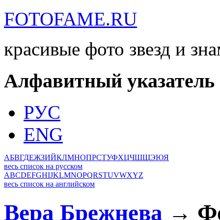
FOTOFAME.RU
красивые фото звезд и зн
Алфавитный указатель
РУС
ENG
А
Б
В
Г
Д
Е
Ж
З
И
Й
К
Л
М
Н
О
П
Р
С
Т
У
Ф
Х
Ц
Ч
Ш
Щ
Э
Ю
Я
весь список на русском
A
B
C
D
E
F
G
H
I
J
K
L
M
N
O
P
Q
R
S
T
U
V
W
X
Y
Z
весь список на английском
Вера Брежнева
→ Фо