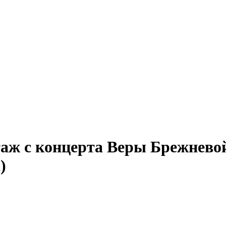
ж с концерта Веры Брежневой 
)