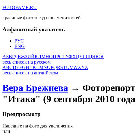
FOTOFAME.RU
красивые фото звезд и знаменитостей
Алфавитный указатель
РУС
ENG
А
Б
В
Г
Д
Е
Ж
З
И
Й
К
Л
М
Н
О
П
Р
С
Т
У
Ф
Х
Ц
Ч
Ш
Щ
Э
Ю
Я
весь список на русском
A
B
C
D
E
F
G
H
I
J
K
L
M
N
O
P
Q
R
S
T
U
V
W
X
Y
Z
весь список на английском
Вера Брежнева
→ Фоторепорта
"Итака" (9 сентября 2010 года
Предпросмотр
Наведите на фото для увеличения
или