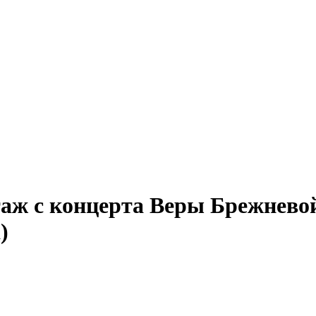
ж с концерта Веры Брежневой 
)