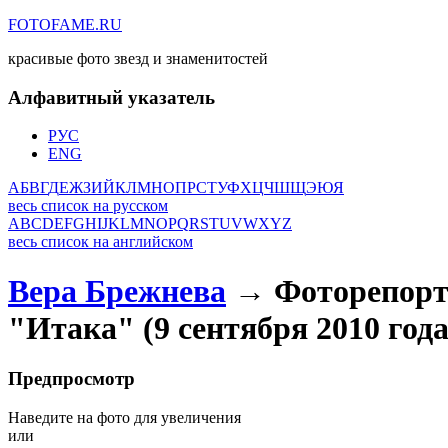
FOTOFAME.RU
красивые фото звезд и знаменитостей
Алфавитный указатель
РУС
ENG
А
Б
В
Г
Д
Е
Ж
З
И
Й
К
Л
М
Н
О
П
Р
С
Т
У
Ф
Х
Ц
Ч
Ш
Щ
Э
Ю
Я
весь список на русском
A
B
C
D
E
F
G
H
I
J
K
L
M
N
O
P
Q
R
S
T
U
V
W
X
Y
Z
весь список на английском
Вера Брежнева
→ Фоторепорта
"Итака" (9 сентября 2010 года
Предпросмотр
Наведите на фото для увеличения
или