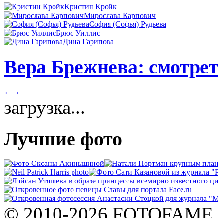
Кристин Кройк
Мирослава Карпович
София (Софья) Рудьева
Брюс Уиллис
Дина Гарипова
Вера Брежнева: смотрет
←
→
загрузка...
Лучшие фото
© 2010-2026 FOTOFAME