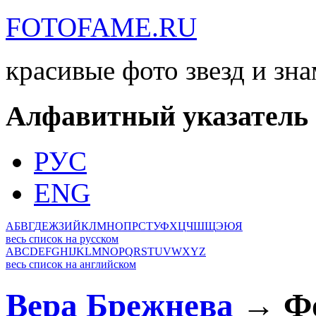
FOTOFAME.RU
красивые фото звезд и зн
Алфавитный указатель
РУС
ENG
А
Б
В
Г
Д
Е
Ж
З
И
Й
К
Л
М
Н
О
П
Р
С
Т
У
Ф
Х
Ц
Ч
Ш
Щ
Э
Ю
Я
весь список на русском
A
B
C
D
E
F
G
H
I
J
K
L
M
N
O
P
Q
R
S
T
U
V
W
X
Y
Z
весь список на английском
Вера Брежнева
→ Фо