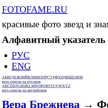
FOTOFAME.RU
красивые фото звезд и зн
Алфавитный указатель
РУС
ENG
А
Б
В
Г
Д
Е
Ж
З
И
Й
К
Л
М
Н
О
П
Р
С
Т
У
Ф
Х
Ц
Ч
Ш
Щ
Э
Ю
Я
весь список на русском
A
B
C
D
E
F
G
H
I
J
K
L
M
N
O
P
Q
R
S
T
U
V
W
X
Y
Z
весь список на английском
Вера Брежнева
→ Фо