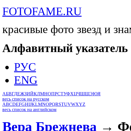
FOTOFAME.RU
красивые фото звезд и зн
Алфавитный указатель
РУС
ENG
А
Б
В
Г
Д
Е
Ж
З
И
Й
К
Л
М
Н
О
П
Р
С
Т
У
Ф
Х
Ц
Ч
Ш
Щ
Э
Ю
Я
весь список на русском
A
B
C
D
E
F
G
H
I
J
K
L
M
N
O
P
Q
R
S
T
U
V
W
X
Y
Z
весь список на английском
Вера Брежнева
→ Фо