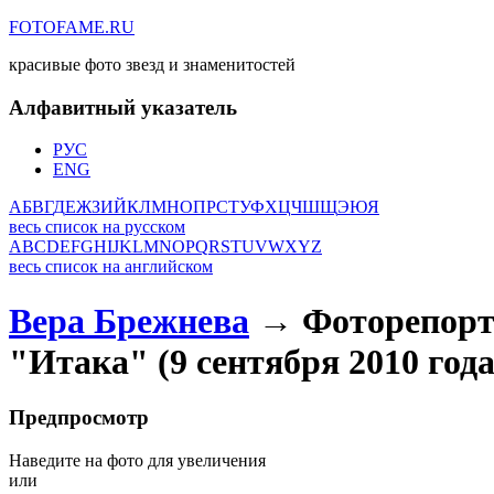
FOTOFAME.RU
красивые фото звезд и знаменитостей
Алфавитный указатель
РУС
ENG
А
Б
В
Г
Д
Е
Ж
З
И
Й
К
Л
М
Н
О
П
Р
С
Т
У
Ф
Х
Ц
Ч
Ш
Щ
Э
Ю
Я
весь список на русском
A
B
C
D
E
F
G
H
I
J
K
L
M
N
O
P
Q
R
S
T
U
V
W
X
Y
Z
весь список на английском
Вера Брежнева
→ Фоторепорта
"Итака" (9 сентября 2010 года
Предпросмотр
Наведите на фото для увеличения
или