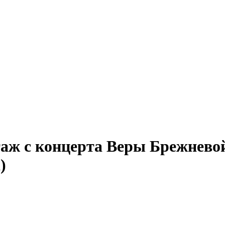
ж с концерта Веры Брежневой 
)