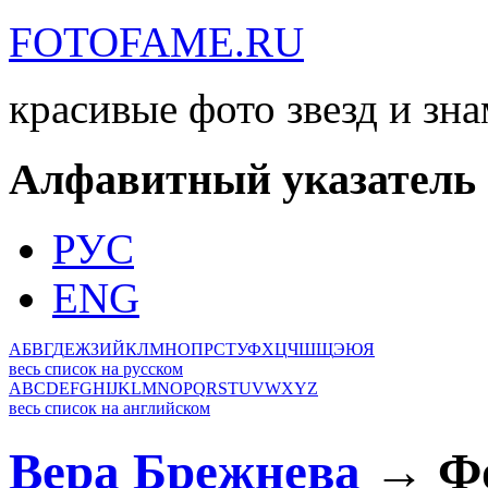
FOTOFAME.RU
красивые фото звезд и зн
Алфавитный указатель
РУС
ENG
А
Б
В
Г
Д
Е
Ж
З
И
Й
К
Л
М
Н
О
П
Р
С
Т
У
Ф
Х
Ц
Ч
Ш
Щ
Э
Ю
Я
весь список на русском
A
B
C
D
E
F
G
H
I
J
K
L
M
N
O
P
Q
R
S
T
U
V
W
X
Y
Z
весь список на английском
Вера Брежнева
→ Фо